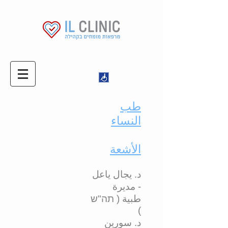
طب
النساء
الأشعة
د. يجال ياعل
- مديرة
طبية ( תה"ש
)
د. سورين