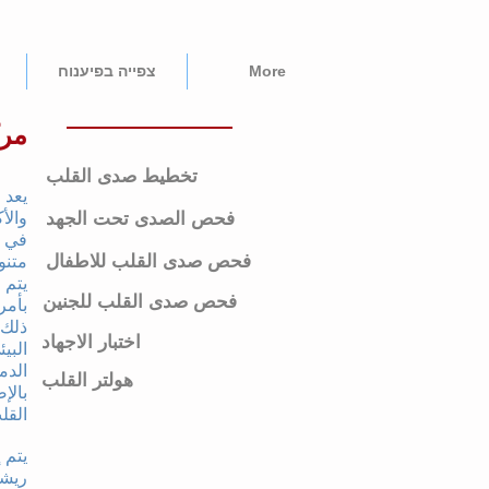
More
צפייה בפיענוח
مرك
تخطيط صدى القلب
يعد 
فحص الصدى تحت الجهد
والأ
فحص صدى القلب للاطفال
متنو
يتم 
فحص صدى القلب للجنين
بأمر
ذلك 
اختبار الاجهاد
البي
الدم
هولتر القلب
بالإ
القل
يتم 
ريشو