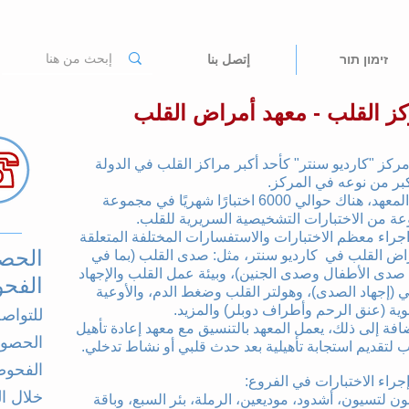
זימון תור
إتصل بنا
ز القلب - معهد أمراض القلب
مركز "كارديو سنتر" كأحد أكبر مراكز القلب في الدولة
كبر من نوعه في المركز.
في المعهد، هناك حوالي 6000 اختبارًا شهريًا في مجموعة
عة من الاختبارات التشخيصية السريرية للقلب.
اجراء معظم الاختبارات والاستفسارات المختلفة المتعلقة
الحصو
اض القلب في كارديو سنتر، مثل: صدى القلب (بما في
صدى الأطفال وصدى الجنين)، وبيئة عمل القلب والإجهاد
الفح
ئي (إجهاد الصدى)، وهولتر القلب وضغط الدم، والأوعية
وية (عنق الرحم وأطراف دوبلر) والمزيد.
للتواص
ضافة إلى ذلك، يعمل المعهد بالتنسيق مع معهد إعادة تأهيل
الحصول
ب لتقديم استجابة تأهيلية بعد حدث قلبي أو نشاط تدخلي.
الفحوص
إجراء الاختبارات في الفروع:
ن لتسيون، أشدود، موديعين، الرملة، بئر السبع، وباقة