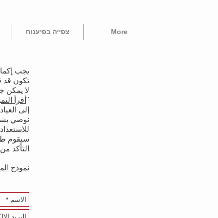
More
צפייה בפיענוח
يجب إكمال
تكون قد 
لا يمكن ج
"
أقرأ النم
إلى العياد
نوصي بشدة
للاستعداد 
سيقوم طبي
التأكد من 
نموذج الم