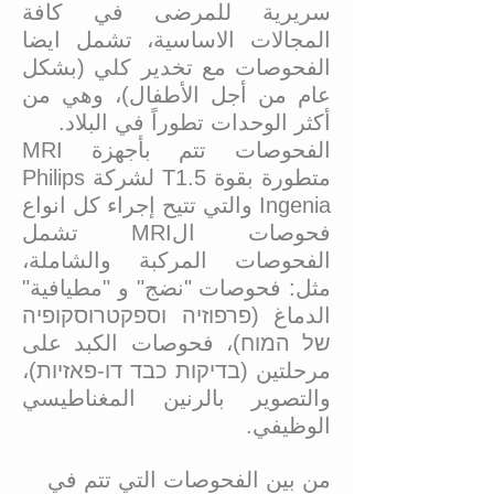
سريرية للمرضى في كافة
المجالات الاساسية، تشمل ايضا
الفحوصات مع تخدير كلي (بشكل
عام من أجل الأطفال)، وهي من
أكثر الوحدات تطوراً في البلاد.
الفحوصات تتم بأجهزة MRI
متطورة بقوة T1.5 لشركة Philips
Ingenia والتي تتيح إجراء كل انواع
فحوصات الMRI تشمل
الفحوصات المركبة والشاملة،
مثل: فحوصات "نضج" و "مطيافية"
الدماغ (פרפוזיה וספקטרוסקופיה
של המוח)، فحوصات الكبد على
مرحلتين (בדיקות כבד דו-פאזיות)،
والتصوير بالرنين المغناطيسي
الوظيفي.
من بين الفحوصات التي تتم في