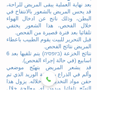
بعد نهاية العملية يبقى المريض للراحة،
قد يحس المريض بالشعور بالانتفاخ في
البطن، وذلك ناتج عن ادخال الهواء
خلال الفحص، هذا الشعور يختفي
تلقائيا بعد فترة قصيرة من الفحص.
قبل التحرير للبيت يقوم الطبيب باعطاء
المريض نتائج الفحص.
نتائج الخزعة (
) يتم تلقيها بعد 6
ביופסיה
اسابيع (في حالة إجراء الفحص).
قد يشعر المريض بتهيّج موضعي
وألم في الذراع بمنطقة الوريد الذي تم
حقن مواد التخدير من خلاله. يزول هذا
التهيّج تلقائيا وبدون اي معالجة خلال
بضع أيام.
في بعض الأحيان قد يكون إحساس
بعدم الراحة في منطقة الحلق وقد
يستمر حتى 48 ساعة.
نزول الدم الخفيف من منطقة الخزعة
(ביופסיה) أو منطقة استئصال السليلة