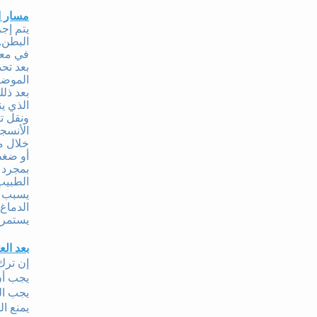
مسار ا
يتم إج
البطن.
في معظ
بعد تح
الموض
بعد ذل
الذي ين
ونقل ت
الأنسج
خلال م
أو ضغط
بمجرد ا
الطبيب
يسبب ه
الدماغ 
يستمر الع
بعد الع
إن ترك
يجب أن
يجب ال
يمنع ال