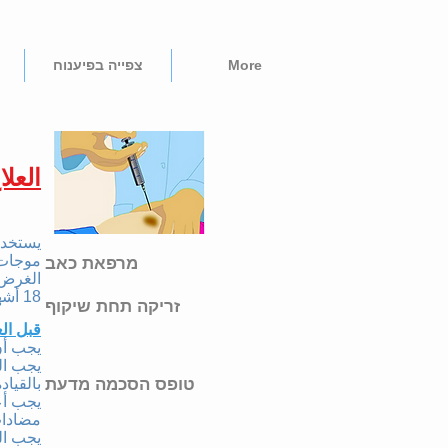
More
צפייה בפיענוח
العل
يستخدم 
موجات ا
מרפאת כאב
18 أشهر والعودة إلى الحياة الطبيعية.
זריקה תחת שיקוף
قبل الع
يجب أن تحضر 
يجب ال
טופס הסכמה מדעת
بالقيادة
يجب أع
مضادات
يجب الت