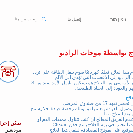
זימון תור
إتصل بنا
اج بواسطة موجات الراديو
هذا العلاج قطبًا كهربائيًا يقوم بنقل الطاقة على تردد
لراديو إلى الأعصاب التي تؤدي إلى الألم.
الغرض الأساسي من العلاج هو تسكين طويل الأمد يمتد من 3-
لاج
تعهد 17 من صندوق المرضى.
وصول للعيادة مع مرافق يملك رخصة قيادة،
فلا يسمح
 بعد العلاج بتاتاً.
لام
الفريق المعالج ان كنت تتناول مميعات
الدم أو
يمكن إجراء
 التخثر. في يوم
العلاج يمنع
حقن
Clexan.
موديعين
وقيع على نموذج المصادقة لتلقي هذا العلاج.