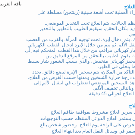
باقة الغربية
لعلاج
راء العملية تحت أشعة سينية (رينتجن) مسلطة على
م الحالات، يتم العلاج تحت التخدير الموضعي.
ديد مكان الحقن، سيقوم الطبيب بالتطهير والتخدير
عي
ك، يتم إدخال إبرة، تحت توجيه المرآة، بالقرب من العصب
قل الألم. ثم يتم من خلال الإبرة ادخال القطب الكهربائي
يار كهربائي مراقب من خلال هذا القطب المتحكم فيه إلى
ة. يقوم الطبيب بالتحقق من الموقع الدقيق من
حفز كهربائي منخفض، والذي يسبب الشعور بتيار بسيط
 محلي في الظهر.
لتأكد من المكان، يتم تسخين الإبرة لبضع دقائق. يحدد
 درجة حرارة التسخين ومدتها حسب الغرض من العلاج.
ذا التسخين الموضعي اضطراب في انتقال الألم إلى
وبالتالي تخفيف الألم.
لاج لحوالي 45 دقيقة
لاج
 سرير العلاج مشروط بموافقة طاقم العلاج.
 يستمر العلاج الدوائي المنتظم حسب التوجيهات.
حرص على الراحة يوم العلاج، وحضور شخص بالغ.
سفر في وسائل النقل العام بعد انتهاء العلاج.