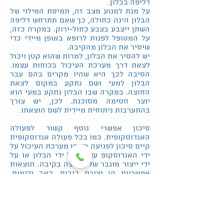
דליפה בבלון.
על מנת למנוע מצב זה, תמיסת המילוי של
הבלון הינה כחולה, כך שאם תתרחש דליפה
השתן ייצבע בצבע כחול-ירוק. במקרה כזה,
על המטופל לפנות לרופא באופן מיידי כדי
שיסיר את הבלון מהקיבה.
יש להסיר את הבלון, למרות שהוא קטן ויכול
לצאת דרך מערכת העיכול בכוחות עצמו.
הסיבה לכך היא שהיו מקרים בהם עבר
הבלון למעי ושם נתקע במקום לצאת
החוצה. במקרה שבו הבלון נתקע במעי הוא
יוצר חסימה מסוכנת. לכן, יש צורך
בהתערבות ניתוחית מיידית לשם הוצאתו.
סיכון אפשרי נוסף קשור לפעולה
האנדוסקופית. כמו בכל פעולה אנדוסקופית
קיים סיכון לפגיעה בדופן מערכת העיכול על
ידי האנדוסקופ עצמו, על ידי הבלון או על
ידי ייצור מוגבר של חומצה בקיבה. תוצאות
אפשריות הן יצירת כיבים, כאב ודימום.
תיתכן התערבות תרופתית או ניתוחית
לתיקון סיבוכים אלה.
עוד סיכון אפשרי קשור לנוזל הבלון. במידה
שבתקופת הימצאות הבלון בקיבה התרבו