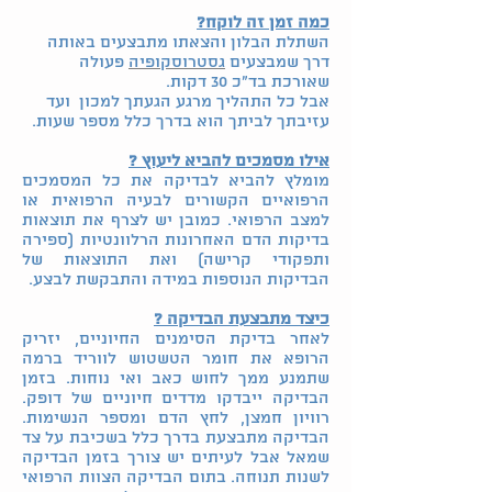
כמה זמן זה לוקח?
השתלת הבלון והצאתו מתבצעים באותה
דרך שמבצעים
גסטרוסקופיה
פעולה
שאורכת בד"כ 30 דקות.
אבל כל התהליך מרגע הגעתך למכון ועד
עזיבתך לביתך הוא בדרך כלל מספר שעות.
אילו מסמכים להביא ליעוץ ?
מומלץ להביא לבדיקה את כל המסמכים
הרפואיים הקשורים לבעיה הרפואית או
למצב הרפואי. כמובן יש לצרף את תוצאות
בדיקות הדם האחרונות הרלוונטיות (ספירה
ותפקודי קרישה) ואת התוצאות של
הבדיקות הנוספות במידה והתבקשת לבצע.
כיצד מתבצעת הבדיקה ?
לאחר בדיקת הסימנים החיוניים, יזריק
הרופא את חומר הטשטוש לווריד ברמה
שתמנע ממך לחוש כאב ואי נוחות. בזמן
הבדיקה ייבדקו מדדים חיוניים של דופק.
רוויון חמצן, לחץ הדם ומספר הנשימות.
הבדיקה מתבצעת בדרך כלל בשכיבת על צד
שמאל אבל לעיתים יש צורך בזמן הבדיקה
לשנות תנוחה. בתום הבדיקה הצוות הרפואי