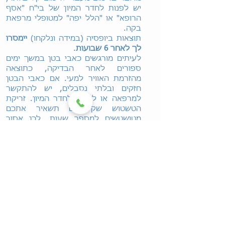
יש לפנות לחדר המיון של בי"ח "אסף
הרופא" או "הלל יפה" למטופלי מרפאת
בקה.
תוצאות ביופסיה (במידה ונלקחו)
יימסרו
לך לאחר 6 שבועות
.
לעיתים מורגשים כאבי בטן במשך ימים
ספורים לאחר הבדיקה, כתוצאה
מהזרמת האוויר למעי. אם כאבי הבטן
חזקים ובלתי נסבלים, יש להתקשר
למרפאה או לפנות לחדר המיון. זריקת
הטשטוש שקיבלתם תשאיר אתכם
מטושטשים למספר שעות, לכן אסור
לנהוג ולשתות משקאות חריפים כ-6
שעות לאחר הבדיקה. הוראות אכילה
לאחר הבדיקה יינתנו ע"י הרופא.
הוראות הכנה למרוקן