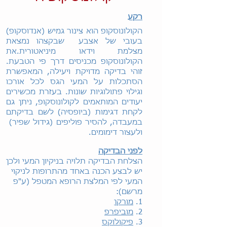
רקע
הקולונוסקופ הוא צינור גמיש (אנדוסקופ)
בעובי של אצבע שבקצהו נמצאת
מצלמת וידאו מיניאטורית.את
הקולונוסקופ מכניסים דרך פי הטבעת.
זוהי בדיקה מדויקת ויעילה, המאפשרת
הסתכלות על המעי הגס לכל אורכו
וגילוי פתולוגיות שונות. בעזרת מכשירים
יעודים המותאמים לקולונוסקופ, ניתן גם
לקחת דגימות (ביופסיה) לשם בדיקתם
במעבדה, להסיר פוליפים (גידול שפיר)
ולעצור דימומים.
לפני הבדיקה
הצלחת הבדיקה תלויה בניקיון המעי ולכן
יש לבצע הכנה באחד מהתרופות לניקוי
המעי לפי המלצת הרופא המטפל (ע"פ
מרשם):
1.
מורקן
2.
מוביפרפ
3.
פיקולוקס