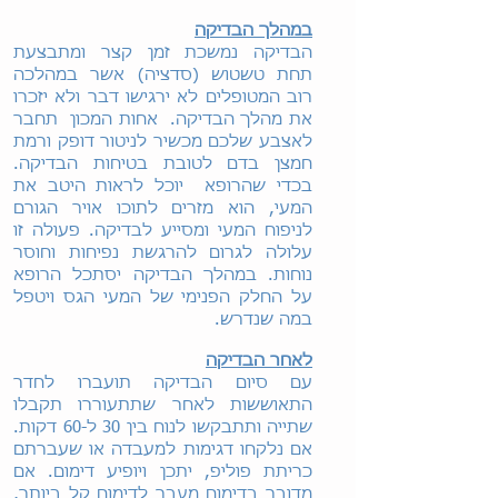
במהלך הבדיקה
הבדיקה נמשכת זמן קצר ומתבצעת
תחת טשטוש (סדציה) אשר במהלכה
רוב המטופלים לא ירגישו דבר ולא יזכרו
את מהלך הבדיקה. אחות המכון תחבר
לאצבע שלכם מכשיר לניטור דופק ורמת
חמצן בדם לטובת בטיחות הבדיקה.
בכדי שהרופא יוכל לראות היטב את
המעי, הוא מזרים לתוכו אויר הגורם
לניפוח המעי ומסייע לבדיקה. פעולה זו
עלולה לגרום להרגשת נפיחות וחוסר
נוחות. במהלך הבדיקה יסתכל הרופא
על החלק הפנימי של המעי הגס ויטפל
במה שנדרש.
לאחר הבדיקה
עם סיום הבדיקה תועברו לחדר
התאוששות לאחר שתתעוררו תקבלו
שתייה ותתבקשו לנוח בין 30 ל-60 דקות.
אם נלקחו דגימות למעבדה או שעברתם
כריתת פוליפ, יתכן ויופיע דימום. אם
מדובר בדימום מעבר לדימום קל ביותר,