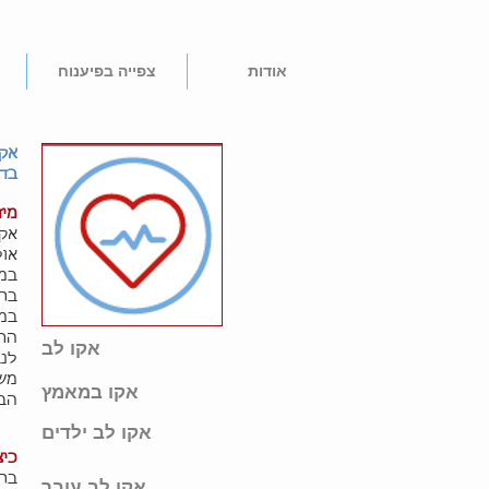
אודות
צפייה בפיענוח
אקו
בדי
מיד
אקו
אול
במא
בתפ
במא
הרו
אקו לב
לנב
משך 
אקו במאמץ
הבד
אקו לב ילדים
כיצ
בתח
אקו לב עובר