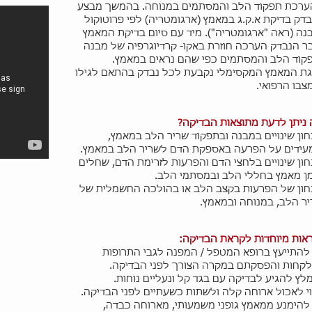
ערכת תפקוד הלב והמסתמים במנוחה. בהמשך מבצע
דק בדיקת א.ק.ג במאמץ (ארגומטריה) לפי פרוטוקול
נה (ראה "ארגומטריה"). מיד עם סיום בדיקת המאמץ
ר הנבדק הערכה חוזרת באקו- קרדיוגרפיה של מבנה
קוד הלב והמסתמים כפי שהם נראים במאמץ.
ת המאמץ המקסימלי נקבעת לכל נבדק בהתאם לגילו
צבו הרפואי.
ניתן לדעת מתוצאות הבדיקה?
ון שינויים במבנה ובתפקוד שריר הלב במאמץ,
ידים על הפרעה באספקת הדם לשריר הלב במאמץ.
ון שינויים בלחצי הדם והפרעות לזרימת הדם, שחלים
ן מאמץ בחללי הלב ובמסתמי הלב.
ון של הפרעות בקצב הלב או בהולכה החשמלית של
ר הלב, במנוחה ובמאמץ.
אות מיוחדות לקראת הבדיקה:
להתייעץ ברופא המטפל / המפנה לגבי התרופות
קחות והפסקתם במקרה הצורך לפני הבדיקה.
לץ להגיע לבדיקה עם בגד קל ונעליים נוחות.
י לאכול ארוחה קלה ולשתות כשעתיים לפני הבדיקה.
להימנע ממאמץ גופני משמעותי, מארוחה כבדה,