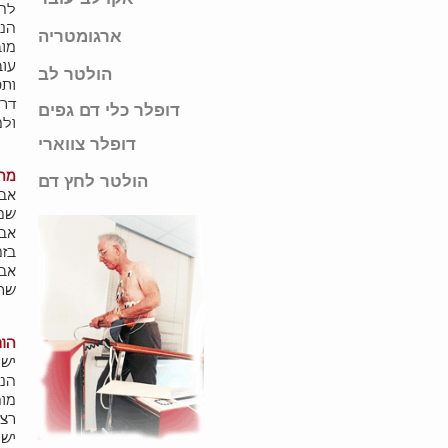
לה
הנב
ארגומטריה
מוב
עוב
הולטר לב
ותפ
דרג
דופלר כלי דם גפים
ולמ
דופלר צווארי
מה 
הולטר לחץ דם
אבח
שמע
אבח
בזמ
אבח
שרי
הור
יש 
הנל
מומ
רצו
יש 