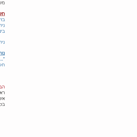
משת
חש
בדי
נית
ביצ
נית
נוה
"..
חלו
הב
ראש
אש
בקה