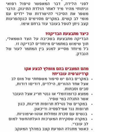
לפני הלידה, דבר המאפשר טיפול רפואי
וניתוחי מהיר מיד לאחר הולדת התינוק. הדבר
משפר את הסיכוי להישרדות של ילדים עם
מומי לב קשים. במקרים מסוימים כגוןהפרעות
קצב ניתן לטפל בעובר עוד ברחם אימו.
כיצד מתבצעת הבדיקה?
הבדיקה מתבצעת בשכיבה על הצד השמאלי,
תוך שימוש במתמרים מיוחדים לבדיקה זו.
ג'ל מיוחד מסייע למגע בין המתמר לעור של
הנבדק.
מהם המצבים בהם מומלץ לבצע אקו
קרדיוגרפיה עוברית?
במקרים בהם יש סיפור משפחתי של מום לב
אצל אחד ההורים, הילדים, דודיםו דודות,
סבים וסבתות.
ממצא כרומוזומלי או גנטי חריג אצל העובר
אשר התגלה במי שפיר.
במקרים של נטילת תרופות חריגות, כגון
תרופות נגד אפילפסיה ודיכאון.
בנשים עם סכרת ומחלות אוטו-אימוניות.
במקרה שסקירת המערכות העלתהחשד למום
לב עוברי.
כאשר מתגלה הפרעת קצב במהלך המעקב